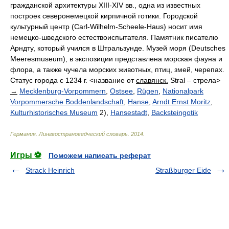
гражданской архитектуры XIII-XIV вв., одна из известных
построек северонемецкой кирпичной готики. Городской
культурный центр (Carl-Wilhelm-Scheele-Haus) носит имя
немецко-шведского естествоиспытателя. Памятник писателю
Арндту, который учился в Штральзунде. Музей моря (Deutsches
Meeresmuseum), в экспозиции представлена морская фауна и
флора, а также чучела морских животных, птиц, змей, черепах.
Статус города с 1234 г. <название от
славянск.
Stral – стрела>
→
Mecklenburg-Vorpommern
,
Ostsee
,
Rügen
,
Nationalpark
Vorpommersche Boddenlandschaft
,
Hanse
,
Arndt Ernst Moritz
,
Kulturhistorisches Museum
2),
Hansestadt
,
Backsteingotik
Германия. Лингвострановедческий словарь
.
2014
.
Игры ⚽
Поможем написать реферат
Strack Heinrich
Straßburger Eide