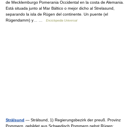
de Mecklemburgo Pomerania Occidental en la costa de Alemania.
Está situada junto al Mar Báltico o mejor dicho al Strelasund,
separando la isla de Rügen del continente. Un puente (el
Rügendamm) y… …
Enciclopedia Universal
Strālsund
— Strālsund, 1) Regierungsbezirk der preuß. Provinz
Pommern, gebildet aus Schwedisch Pommern nebst Rügen;