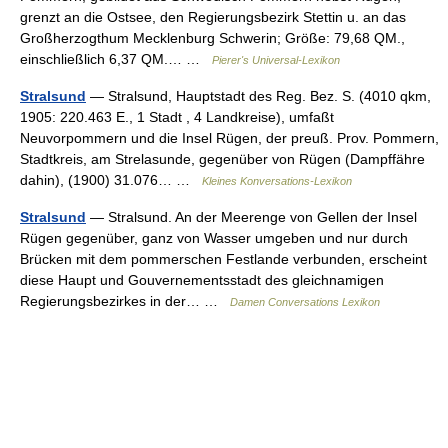
grenzt an die Ostsee, den Regierungsbezirk Stettin u. an das
Großherzogthum Mecklenburg Schwerin; Größe: 79,68 QM.,
einschließlich 6,37 QM.… …
Pierer's Universal-Lexikon
Stralsund
— Stralsund, Hauptstadt des Reg. Bez. S. (4010 qkm,
1905: 220.463 E., 1 Stadt , 4 Landkreise), umfaßt
Neuvorpommern und die Insel Rügen, der preuß. Prov. Pommern,
Stadtkreis, am Strelasunde, gegenüber von Rügen (Dampffähre
dahin), (1900) 31.076… …
Kleines Konversations-Lexikon
Stralsund
— Stralsund. An der Meerenge von Gellen der Insel
Rügen gegenüber, ganz von Wasser umgeben und nur durch
Brücken mit dem pommerschen Festlande verbunden, erscheint
diese Haupt und Gouvernementsstadt des gleichnamigen
Regierungsbezirkes in der… …
Damen Conversations Lexikon