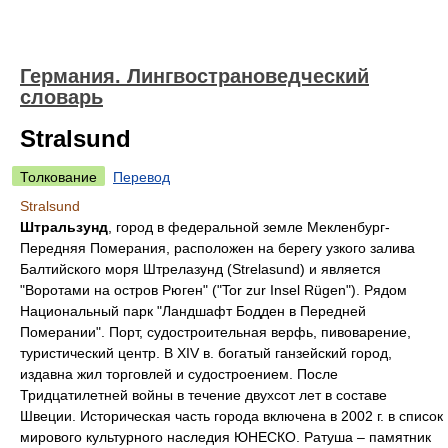
Германия. Лингвострановедческий
словарь
Stralsund
Толкование
Перевод
Stralsund
Штральзунд
, город в федеральной земле Мекленбург-
Передняя Померания, расположен на берегу узкого залива
Балтийского моря Штрелазунд (Strelasund) и является
"Воротами на остров Рюген" ("Tor zur Insel Rügen"). Рядом
Национальный парк "Ландшафт Бодден в Передней
Померании". Порт, судостроительная верфь, пивоварение,
туристический центр. В XIV в. богатый ганзейский город,
издавна жил торговлей и судостроением. После
Тридцатилетней войны в течение двухсот лет в составе
Швеции. Историческая часть города включена в 2002 г. в список
мирового культурного наследия ЮНЕСКО. Ратуша – памятник