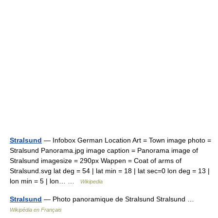
Stralsund
— Infobox German Location Art = Town image photo =
Stralsund Panorama.jpg image caption = Panorama image of
Stralsund imagesize = 290px Wappen = Coat of arms of
Stralsund.svg lat deg = 54 | lat min = 18 | lat sec=0 lon deg = 13 |
lon min = 5 | lon… …
Wikipedia
Stralsund
— Photo panoramique de Stralsund Stralsund …
Wikipédia en Français