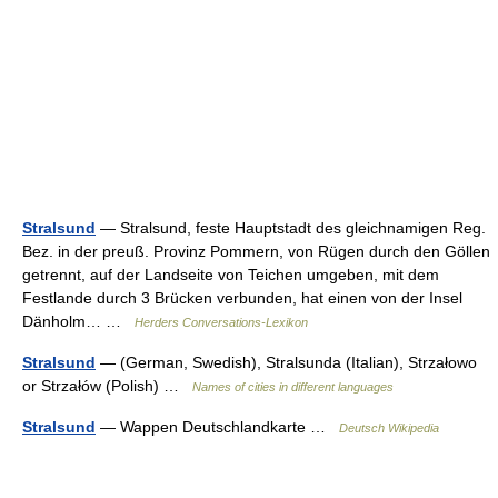
Stralsund
— Stralsund, feste Hauptstadt des gleichnamigen Reg.
Bez. in der preuß. Provinz Pommern, von Rügen durch den Göllen
getrennt, auf der Landseite von Teichen umgeben, mit dem
Festlande durch 3 Brücken verbunden, hat einen von der Insel
Dänholm… …
Herders Conversations-Lexikon
Stralsund
— (German, Swedish), Stralsunda (Italian), Strzałowo
or Strzałów (Polish) …
Names of cities in different languages
Stralsund
— Wappen Deutschlandkarte …
Deutsch Wikipedia